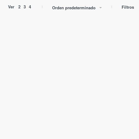
Ver
2
3
4
Filtros
Orden predeterminado