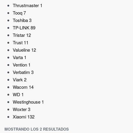
Thrustmaster
1
Tooq
7
Toshiba
3
TP-LINK
89
Tristar
12
Trust
11
Valueline
12
Varta
1
Vention
1
Verbatim
3
Viark
2
Wacom
14
WD
1
Westinghouse
1
Woxter
3
Xiaomi
132
MOSTRANDO LOS 2 RESULTADOS