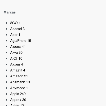
Marcas
3GO
1
Accetel
3
Acer
1
AgfaPhoto
15
Aisens
44
Aiwa
30
AKG
10
Algam
4
Amazfit
4
Amazon
21
Ansmann
13
Anymode
1
Apple
249
Approx
30
Ariete
13