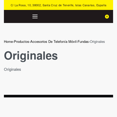
C/ La Rosa, 10, 38002, Santa Cruz de Tenerife, Islas Canarias, España
0
Home
›
Productos
›
Accesorios De Telefonía Móvil
›
Fundas
›
Originales
Originales
Originales