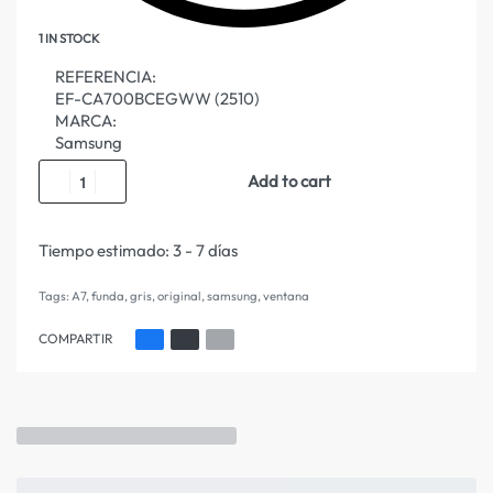
1 IN STOCK
REFERENCIA:
EF-CA700BCEGWW (2510)
MARCA:
Samsung
Add to cart
Tiempo estimado:
3 - 7 días
Tags:
A7
,
funda
,
gris
,
original
,
samsung
,
ventana
COMPARTIR