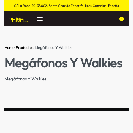
C/ La Rosa, 10, 38002, Santa Cruz de Tenerife, Islas Canarias, España
0
Home
›
Productos
›
Megáfonos Y Walkies
Megáfonos Y Walkies
Megáfonos Y Walkies