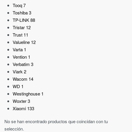
Tooq
7
Toshiba
3
TP-LINK
88
Tristar
12
Trust
11
Valueline
12
Varta
1
Vention
1
Verbatim
3
Viark
2
Wacom
14
WD
1
Westinghouse
1
Woxter
3
Xiaomi
133
No se han encontrado productos que coincidan con tu
selección.