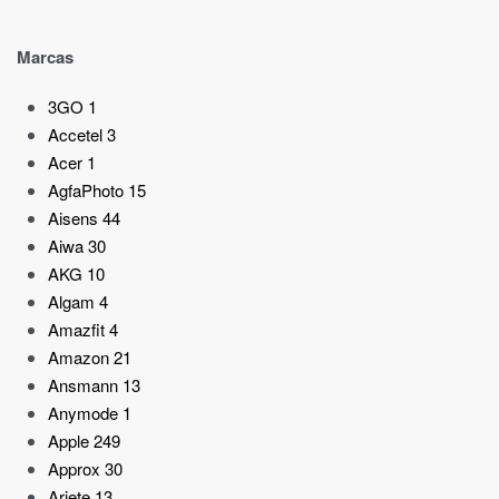
Marcas
3GO
1
Accetel
3
Acer
1
AgfaPhoto
15
Aisens
44
Aiwa
30
AKG
10
Algam
4
Amazfit
4
Amazon
21
Ansmann
13
Anymode
1
Apple
249
Approx
30
Ariete
13