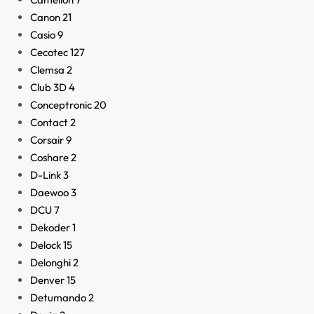
Canon
21
Casio
9
Cecotec
127
Clemsa
2
Club 3D
4
Conceptronic
20
Contact
2
Corsair
9
Coshare
2
D-Link
3
Daewoo
3
DCU
7
Dekoder
1
Delock
15
Delonghi
2
Denver
15
Detumando
2