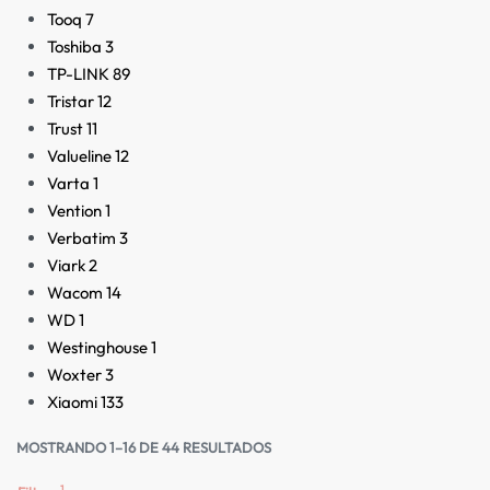
Tooq
7
Toshiba
3
TP-LINK
89
Tristar
12
Trust
11
Valueline
12
Varta
1
Vention
1
Verbatim
3
Viark
2
Wacom
14
WD
1
Westinghouse
1
Woxter
3
Xiaomi
133
MOSTRANDO 1–16 DE 44 RESULTADOS