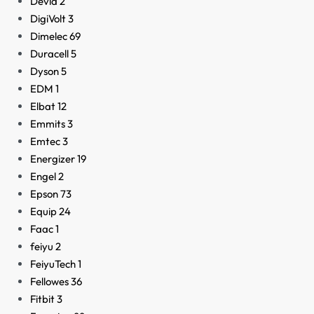
Devia
2
DigiVolt
3
Dimelec
69
Duracell
5
Dyson
5
EDM
1
Elbat
12
Emmits
3
Emtec
3
Energizer
19
Engel
2
Epson
73
Equip
24
Faac
1
feiyu
2
FeiyuTech
1
Fellowes
36
Fitbit
3