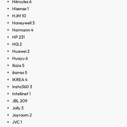
Hércules
6
Hisense
1
HJM
10
Honeywell
3
Hormann
4
HP
231
HQ
2
Huawei
2
Huayu
6
Ibiza
5
ikarao
5
IKREA
4
Insta360
3
Intellinet
1
JBL
209
Jolly
3
Joyroom
2
JVC
1