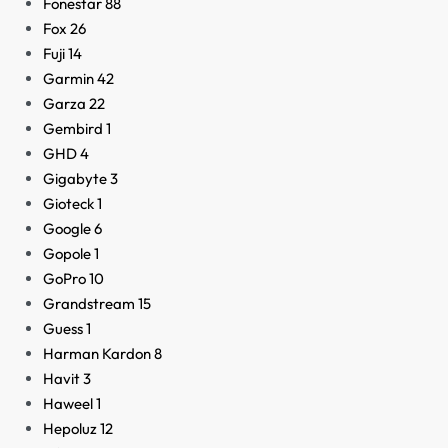
Fonestar
88
Fox
26
Fuji
14
Garmin
42
Garza
22
Gembird
1
GHD
4
Gigabyte
3
Gioteck
1
Google
6
Gopole
1
GoPro
10
Grandstream
15
Guess
1
Harman Kardon
8
Havit
3
Haweel
1
Hepoluz
12