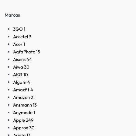
Marcas
3GO
1
Accetel
3
Acer
1
AgfaPhoto
15
Aisens
44
Aiwa
30
AKG
10
Algam
4
Amazfit
4
Amazon
21
Ansmann
13
Anymode
1
Apple
249
Approx
30
Ariete
13