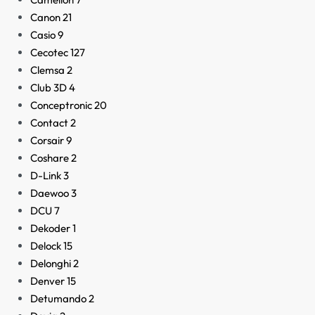
Canon
21
Casio
9
Cecotec
127
Clemsa
2
Club 3D
4
Conceptronic
20
Contact
2
Corsair
9
Coshare
2
D-Link
3
Daewoo
3
DCU
7
Dekoder
1
Delock
15
Delonghi
2
Denver
15
Detumando
2