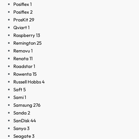
Posiflex
1
Posiflex
2
ProsKit
29
Qviart
1
Raspberry
13
Remington
25
Removu
1
Renata
11
Roadstar
1
Rowenta
15
Russell Hobbs
4
Saft
5
Sami
1
Samsung
276
Sanda
2
SanDisk
44
Sanyo
3
Seagate
3