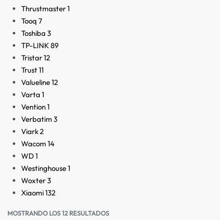
Thrustmaster
1
Tooq
7
Toshiba
3
TP-LINK
89
Tristar
12
Trust
11
Valueline
12
Varta
1
Vention
1
Verbatim
3
Viark
2
Wacom
14
WD
1
Westinghouse
1
Woxter
3
Xiaomi
132
MOSTRANDO LOS 12 RESULTADOS