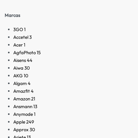
Marcas
3GO
1
Accetel
3
Acer
1
AgfaPhoto
15
Aisens
44
Aiwa
30
AKG
10
Algam
4
Amazfit
4
Amazon
21
Ansmann
13
Anymode
1
Apple
249
Approx
30
Ariete
13