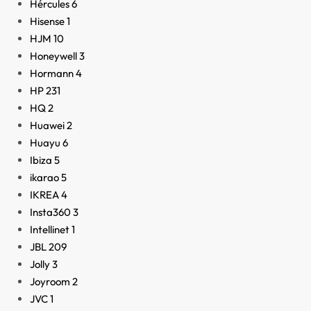
Hércules
6
Hisense
1
HJM
10
Honeywell
3
Hormann
4
HP
231
HQ
2
Huawei
2
Huayu
6
Ibiza
5
ikarao
5
IKREA
4
Insta360
3
Intellinet
1
JBL
209
Jolly
3
Joyroom
2
JVC
1