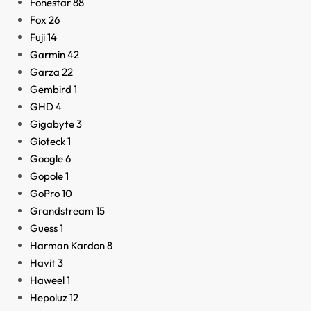
Fonestar
88
Fox
26
Fuji
14
Garmin
42
Garza
22
Gembird
1
GHD
4
Gigabyte
3
Gioteck
1
Google
6
Gopole
1
GoPro
10
Grandstream
15
Guess
1
Harman Kardon
8
Havit
3
Haweel
1
Hepoluz
12