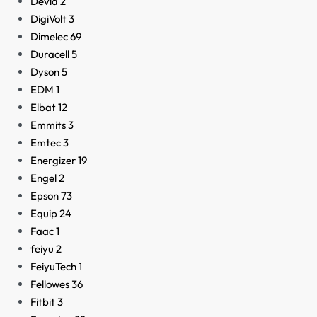
Devia
2
DigiVolt
3
Dimelec
69
Duracell
5
Dyson
5
EDM
1
Elbat
12
Emmits
3
Emtec
3
Energizer
19
Engel
2
Epson
73
Equip
24
Faac
1
feiyu
2
FeiyuTech
1
Fellowes
36
Fitbit
3