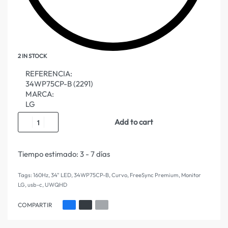
2 IN STOCK
REFERENCIA:
34WP75CP-B (2291)
MARCA:
LG
Add to cart
Tiempo estimado:
3 - 7 días
Tags:
160Hz
,
34" LED
,
34WP75CP-B
,
Curvo
,
FreeSync Premium
,
Monitor
LG
,
usb-c
,
UWQHD
COMPARTIR