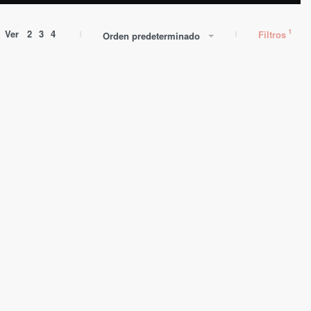
Ver
2
3
4
Filtros
Orden predeterminado
AGOTADO