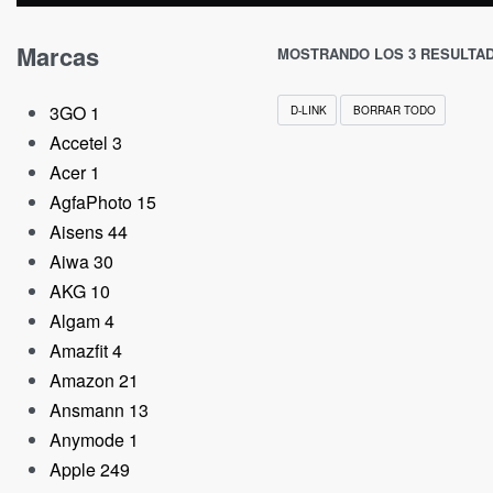
Marcas
MOSTRANDO LOS 3 RESULTA
3GO
1
D-LINK
BORRAR TODO
Accetel
3
Acer
1
AgfaPhoto
15
Aisens
44
Aiwa
30
AKG
10
Algam
4
Amazfit
4
Amazon
21
Ansmann
13
Anymode
1
Apple
249