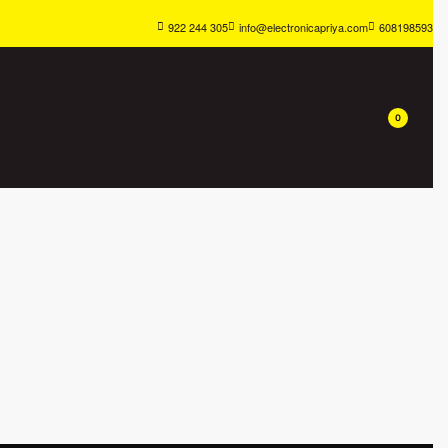
922 244 305
info@electronicapriya.com
608198593
0