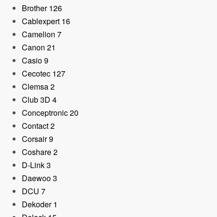
Brother
126
Cablexpert
16
Camelion
7
Canon
21
Casio
9
Cecotec
127
Clemsa
2
Club 3D
4
Conceptronic
20
Contact
2
Corsair
9
Coshare
2
D-Link
3
Daewoo
3
DCU
7
Dekoder
1