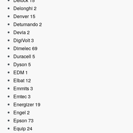
Delock
15
Delonghi
2
Denver
15
Detumando
2
Devia
2
DigiVolt
3
Dimelec
69
Duracell
5
Dyson
5
EDM
1
Elbat
12
Emmits
3
Emtec
3
Energizer
19
Engel
2
Epson
73
Equip
24