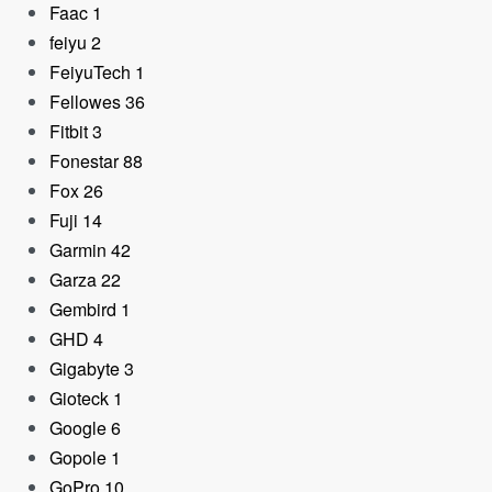
Faac
1
feiyu
2
FeiyuTech
1
Fellowes
36
Fitbit
3
Fonestar
88
Fox
26
Fuji
14
Garmin
42
Garza
22
Gembird
1
GHD
4
Gigabyte
3
Gioteck
1
Google
6
Gopole
1
GoPro
10