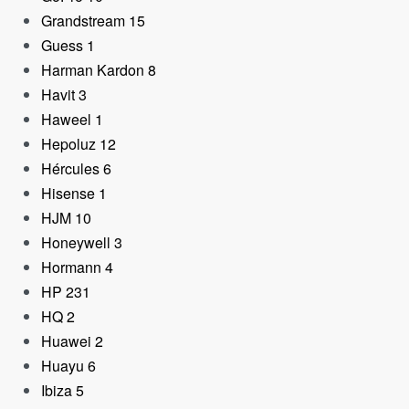
Grandstream
15
Guess
1
Harman Kardon
8
Havit
3
Haweel
1
Hepoluz
12
Hércules
6
Hisense
1
HJM
10
Honeywell
3
Hormann
4
HP
231
HQ
2
Huawei
2
Huayu
6
Ibiza
5