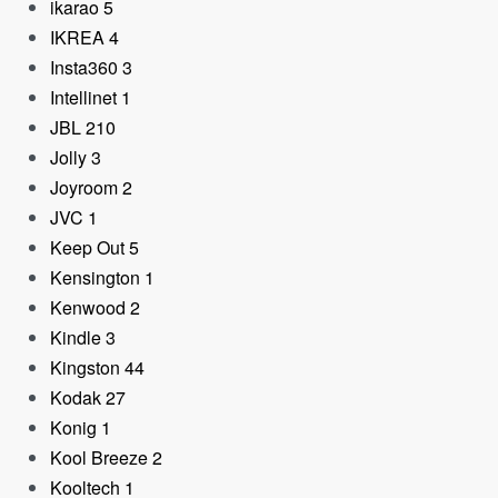
ikarao
5
IKREA
4
Insta360
3
Intellinet
1
JBL
210
Jolly
3
Joyroom
2
JVC
1
Keep Out
5
Kensington
1
Kenwood
2
Kindle
3
Kingston
44
Kodak
27
Konig
1
Kool Breeze
2
Kooltech
1