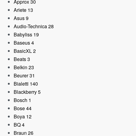
Approx
30
Ariete
13
Asus
9
Audio-Technica
28
Dock 5 en 1 D-Link Lect
Babyliss
19
SD/MicroSD/HDMI
Baseus
4
4K/USB 3.0
BasicXL
2
52,80
€
Beats
3
Belkin
23
Beurer
31
Bialetti
140
Blackberry
5
Bosch
1
Bose
44
Boya
12
BQ
4
Braun
26