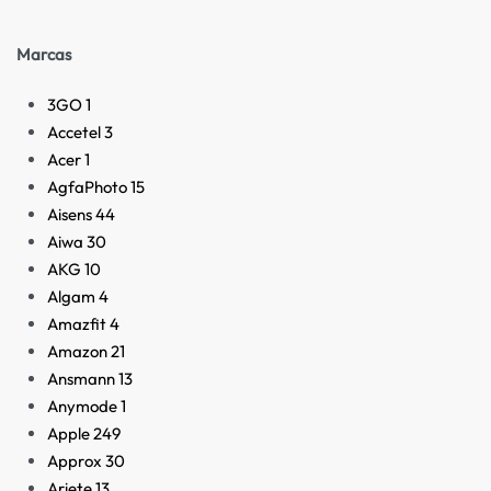
Marcas
3GO
1
Accetel
3
Acer
1
AgfaPhoto
15
Aisens
44
Aiwa
30
AKG
10
Algam
4
Amazfit
4
Amazon
21
Ansmann
13
Anymode
1
Apple
249
Approx
30
Ariete
13