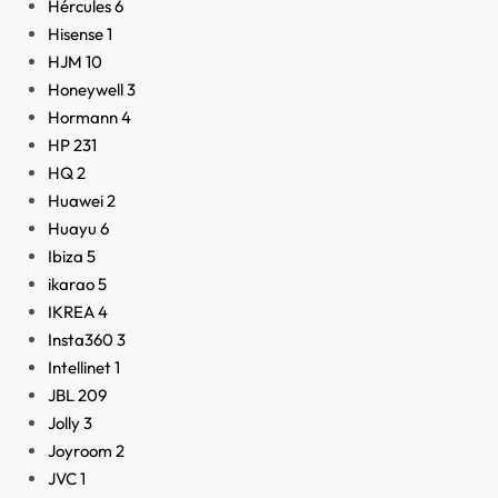
Hércules
6
Hisense
1
HJM
10
Honeywell
3
Hormann
4
HP
231
HQ
2
Huawei
2
Huayu
6
Ibiza
5
ikarao
5
IKREA
4
Insta360
3
Intellinet
1
JBL
209
Jolly
3
Joyroom
2
JVC
1