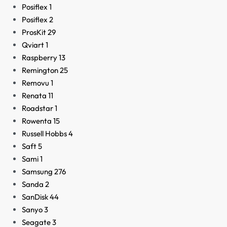
Posiflex
1
Posiflex
2
ProsKit
29
Qviart
1
Raspberry
13
Remington
25
Removu
1
Renata
11
Roadstar
1
Rowenta
15
Russell Hobbs
4
Saft
5
Sami
1
Samsung
276
Sanda
2
SanDisk
44
Sanyo
3
Seagate
3