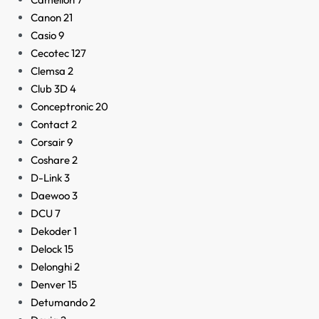
Canon
21
Casio
9
Cecotec
127
Clemsa
2
Club 3D
4
Conceptronic
20
Contact
2
Corsair
9
Coshare
2
D-Link
3
Daewoo
3
DCU
7
Dekoder
1
Delock
15
Delonghi
2
Denver
15
Detumando
2