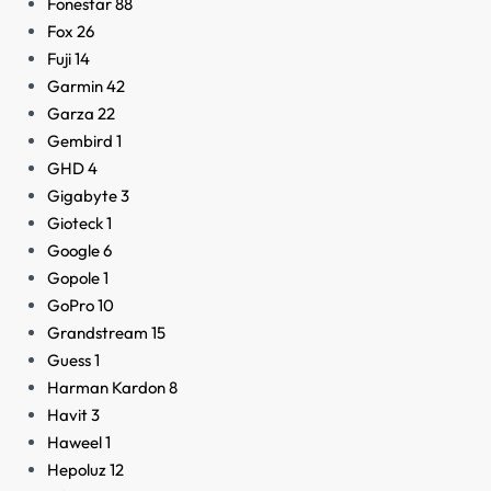
Fonestar
88
Fox
26
Fuji
14
Garmin
42
Garza
22
Gembird
1
GHD
4
Gigabyte
3
Gioteck
1
Google
6
Gopole
1
GoPro
10
Grandstream
15
Guess
1
Harman Kardon
8
Havit
3
Haweel
1
Hepoluz
12