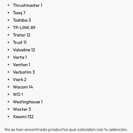
Thrustmaster
1
Tooq
7
Toshiba
3
TP-LINK
89
Tristar
12
Trust
11
Valueline
12
Varta
1
Vention
1
Verbatim
3
Viark
2
Wacom
14
WD
1
Westinghouse
1
Woxter
3
Xiaomi
132
No se han encontrado productos que coincidan con tu selección.