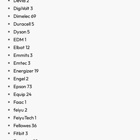
Devia
2
DigiVolt
3
Dimelec
69
Duracell
5
Dyson
5
EDM
1
Elbat
12
Emmits
3
Emtec
3
Energizer
19
Engel
2
Epson
73
Equip
24
Faac
1
feiyu
2
FeiyuTech
1
Fellowes
36
Fitbit
3