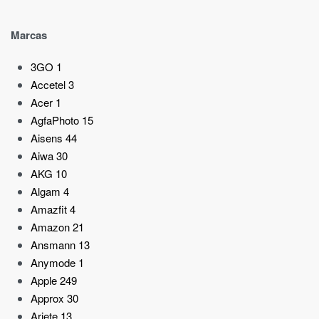
Marcas
3GO
1
Accetel
3
Acer
1
AgfaPhoto
15
Aisens
44
Aiwa
30
AKG
10
Algam
4
Amazfit
4
Amazon
21
Ansmann
13
Anymode
1
Apple
249
Approx
30
Ariete
13