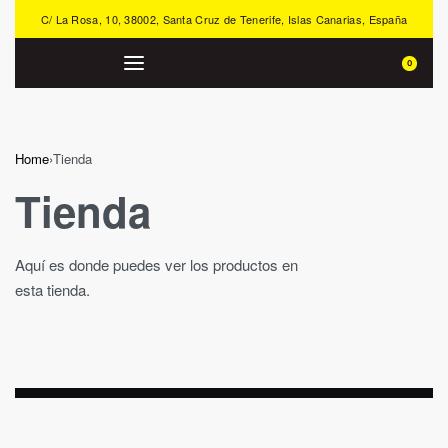
C/ La Rosa, 10, 38002, Santa Cruz de Tenerife, Islas Canarias, España
0
Home
›
Tienda
Tienda
Aquí es donde puedes ver los productos en
esta tienda.