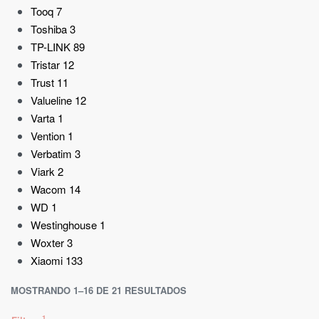
Tooq
7
Toshiba
3
TP-LINK
89
Tristar
12
Trust
11
Valueline
12
Varta
1
Vention
1
Verbatim
3
Viark
2
Wacom
14
WD
1
Westinghouse
1
Woxter
3
Xiaomi
133
MOSTRANDO 1–16 DE 21 RESULTADOS