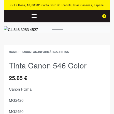
C/ La Rosa, 10, 38002, Santa Cruz de Tenerife, Islas Canarias, España
0
HOME
›
PRODUCTOS
›
INFORMÁTICA
›
TINTAS
Tinta Canon 546 Color
25,65
€
Canon Pixma
MG2420
MG2450