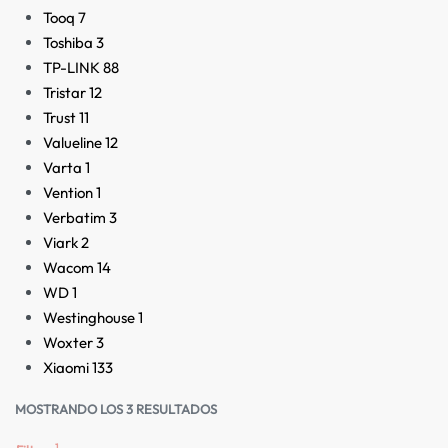
Tooq
7
Toshiba
3
TP-LINK
88
Tristar
12
Trust
11
Valueline
12
Varta
1
Vention
1
Verbatim
3
Viark
2
Wacom
14
WD
1
Westinghouse
1
Woxter
3
Xiaomi
133
MOSTRANDO LOS 3 RESULTADOS