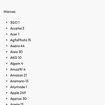
Marcas
3GO
1
Accetel
3
Acer
1
AgfaPhoto
15
Aisens
44
Aiwa
30
AKG
10
Algam
4
Amazfit
4
Amazon
21
Ansmann
13
Anymode
1
Apple
249
Approx
30
Ariete
13