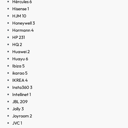
Hércules
6
Hisense
1
HJM
10
Honeywell
3
Hormann
4
HP
231
HQ
2
Huawei
2
Huayu
6
Ibiza
5
ikarao
5
IKREA
4
Insta360
3
Intellinet
1
JBL
209
Jolly
3
Joyroom
2
JVC
1