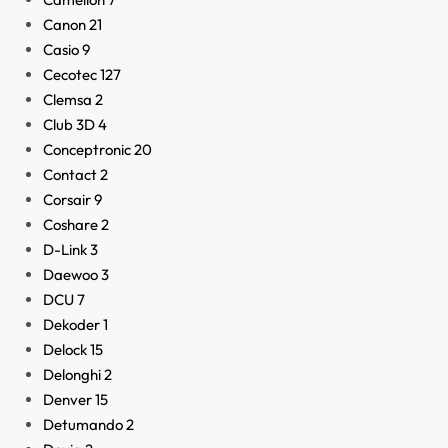
Canon
21
Casio
9
Cecotec
127
Clemsa
2
Club 3D
4
Conceptronic
20
Contact
2
Corsair
9
Coshare
2
D-Link
3
Daewoo
3
DCU
7
Dekoder
1
Delock
15
Delonghi
2
Denver
15
Detumando
2