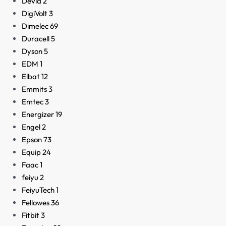
Devia
2
DigiVolt
3
Dimelec
69
Duracell
5
Dyson
5
EDM
1
Elbat
12
Emmits
3
Emtec
3
Energizer
19
Engel
2
Epson
73
Equip
24
Faac
1
feiyu
2
FeiyuTech
1
Fellowes
36
Fitbit
3