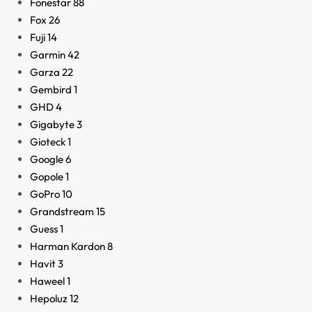
Fonestar
88
Fox
26
Fuji
14
Garmin
42
Garza
22
Gembird
1
GHD
4
Gigabyte
3
Gioteck
1
Google
6
Gopole
1
GoPro
10
Grandstream
15
Guess
1
Harman Kardon
8
Havit
3
Haweel
1
Hepoluz
12