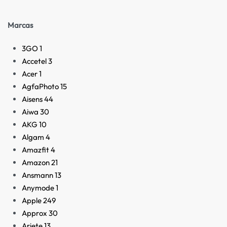
Marcas
3GO
1
Accetel
3
Acer
1
AgfaPhoto
15
Aisens
44
Aiwa
30
AKG
10
Algam
4
Amazfit
4
Amazon
21
Ansmann
13
Anymode
1
Apple
249
Approx
30
Ariete
13