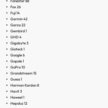
Fonestar
88
Fox
26
Fuji
14
Garmin
42
Garza
22
Gembird
1
GHD
4
Gigabyte
3
Gioteck
1
Google
6
Gopole
1
GoPro
10
Grandstream
15
Guess
1
Harman Kardon
8
Havit
3
Haweel
1
Hepoluz
12