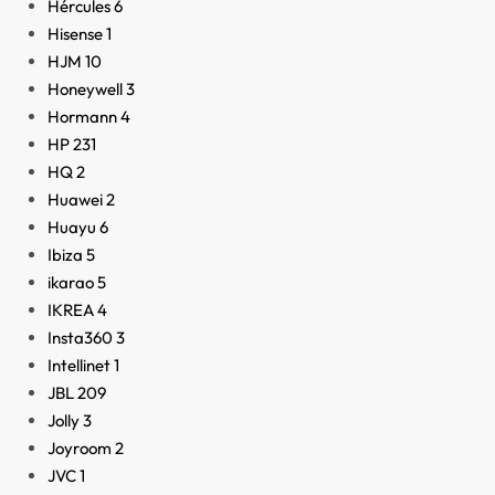
Hércules
6
Hisense
1
HJM
10
Honeywell
3
Hormann
4
HP
231
HQ
2
Huawei
2
Huayu
6
Ibiza
5
ikarao
5
IKREA
4
Insta360
3
Intellinet
1
JBL
209
Jolly
3
Joyroom
2
JVC
1