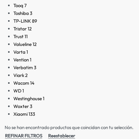
Tooq
7
Toshiba
3
TP-LINK
89
Tristar
12
Trust
11
Valueline
12
Varta
1
Vention
1
Verbatim
3
Viark
2
Wacom
14
WD
1
Westinghouse
1
Woxter
3
Xiaomi
133
No se han encontrado productos que coincidan con tu selección.
REFINAR FILTROS
Reestablecer