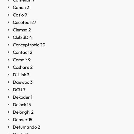
Canon
21
Casio
9
Cecotec
127
Clemsa
2
Club 3D
4
Conceptronic
20
Contact
2
Corsair
9
Coshare
2
D-Link
3
Daewoo
3
DCU
7
Dekoder
1
Delock
15
Delonghi
2
Denver
15
Detumando
2