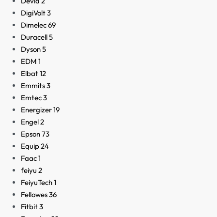
Devia
2
DigiVolt
3
Dimelec
69
Duracell
5
Dyson
5
EDM
1
Elbat
12
Emmits
3
Emtec
3
Energizer
19
Engel
2
Epson
73
Equip
24
Faac
1
feiyu
2
FeiyuTech
1
Fellowes
36
Fitbit
3