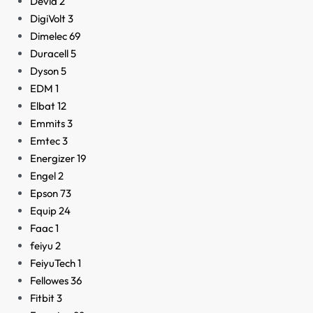
Devia
2
DigiVolt
3
Dimelec
69
Duracell
5
Dyson
5
EDM
1
Elbat
12
Emmits
3
Emtec
3
Energizer
19
Engel
2
Epson
73
Equip
24
Faac
1
feiyu
2
FeiyuTech
1
Fellowes
36
Fitbit
3