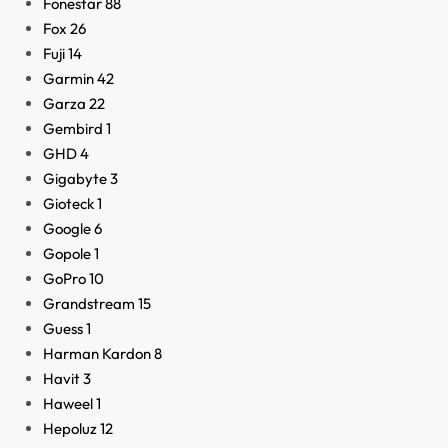
Fonestar
88
Fox
26
Fuji
14
Garmin
42
Garza
22
Gembird
1
GHD
4
Gigabyte
3
Gioteck
1
Google
6
Gopole
1
GoPro
10
Grandstream
15
Guess
1
Harman Kardon
8
Havit
3
Haweel
1
Hepoluz
12