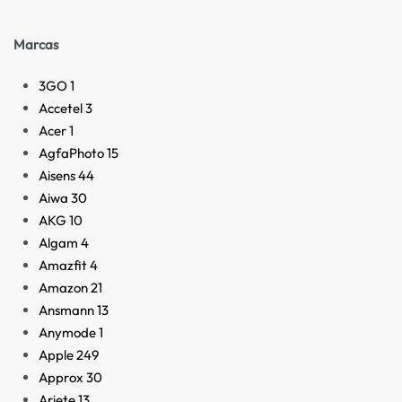
Marcas
3GO
1
Accetel
3
Acer
1
AgfaPhoto
15
Aisens
44
Aiwa
30
AKG
10
Algam
4
Amazfit
4
Amazon
21
Ansmann
13
Anymode
1
Apple
249
Approx
30
Ariete
13