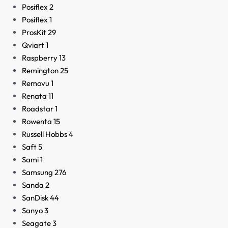
Posiflex
2
Posiflex
1
ProsKit
29
Qviart
1
Raspberry
13
Remington
25
Removu
1
Renata
11
Roadstar
1
Rowenta
15
Russell Hobbs
4
Saft
5
Sami
1
Samsung
276
Sanda
2
SanDisk
44
Sanyo
3
Seagate
3