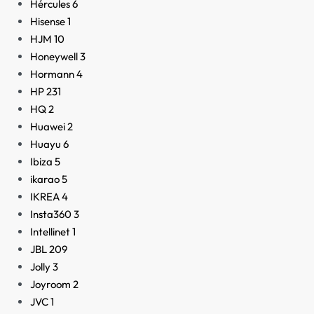
Hércules
6
Hisense
1
HJM
10
Honeywell
3
Hormann
4
HP
231
HQ
2
Huawei
2
Huayu
6
Ibiza
5
ikarao
5
IKREA
4
Insta360
3
Intellinet
1
JBL
209
Jolly
3
Joyroom
2
JVC
1