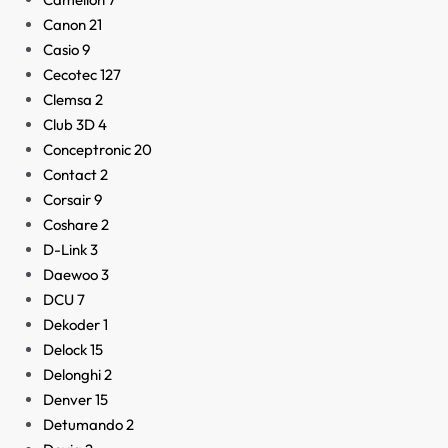
Canon
21
Casio
9
Cecotec
127
Clemsa
2
Club 3D
4
Conceptronic
20
Contact
2
Corsair
9
Coshare
2
D-Link
3
Daewoo
3
DCU
7
Dekoder
1
Delock
15
Delonghi
2
Denver
15
Detumando
2