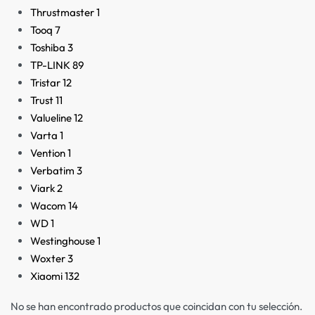
Thrustmaster
1
Tooq
7
Toshiba
3
TP-LINK
89
Tristar
12
Trust
11
Valueline
12
Varta
1
Vention
1
Verbatim
3
Viark
2
Wacom
14
WD
1
Westinghouse
1
Woxter
3
Xiaomi
132
No se han encontrado productos que coincidan con tu selección.