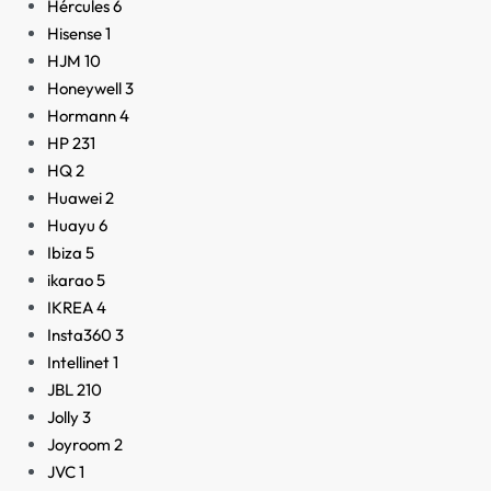
Hércules
6
Hisense
1
HJM
10
Honeywell
3
Hormann
4
HP
231
HQ
2
Huawei
2
Huayu
6
Ibiza
5
ikarao
5
IKREA
4
Insta360
3
Intellinet
1
JBL
210
Jolly
3
Joyroom
2
JVC
1