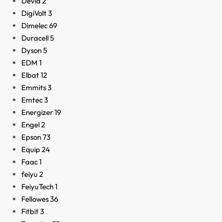
Devia
2
DigiVolt
3
Dimelec
69
Duracell
5
Dyson
5
EDM
1
Elbat
12
Emmits
3
Emtec
3
Energizer
19
Engel
2
Epson
73
Equip
24
Faac
1
feiyu
2
FeiyuTech
1
Fellowes
36
Fitbit
3