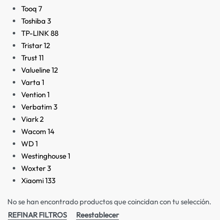
Tooq
7
Toshiba
3
TP-LINK
88
Tristar
12
Trust
11
Valueline
12
Varta
1
Vention
1
Verbatim
3
Viark
2
Wacom
14
WD
1
Westinghouse
1
Woxter
3
Xiaomi
133
No se han encontrado productos que coincidan con tu selección.
REFINAR FILTROS
Reestablecer