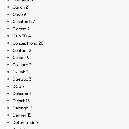
Canon
21
Casio
9
Cecotec
127
Clemsa
2
Club 3D
4
Conceptronic
20
Contact
2
Corsair
9
Coshare
2
D-Link
3
Daewoo
3
DCU
7
Dekoder
1
Delock
15
Delonghi
2
Denver
15
Detumando
2