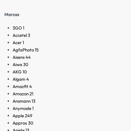
Marcas
3GO
1
Accetel
3
Acer
1
AgfaPhoto
15
Aisens
44
Aiwa
30
AKG
10
Algam
4
Amazfit
4
Amazon
21
Ansmann
13
Anymode
1
Apple
249
Approx
30
Ariete
13