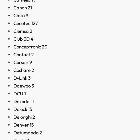
Canon
21
Casio
9
Cecotec
127
Clemsa
2
Club 3D
4
Conceptronic
20
Contact
2
Corsair
9
Coshare
2
D-Link
3
Daewoo
3
DCU
7
Dekoder
1
Delock
15
Delonghi
2
Denver
15
Detumando
2