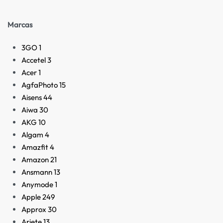
Marcas
3GO
1
Accetel
3
Acer
1
AgfaPhoto
15
Aisens
44
Aiwa
30
AKG
10
Algam
4
Amazfit
4
Amazon
21
Ansmann
13
Anymode
1
Apple
249
Approx
30
Ariete
13