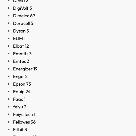
Devia
2
DigiVolt
3
Dimelec
69
Duracell
5
Dyson
5
EDM
1
Elbat
12
Emmits
3
Emtec
3
Energizer
19
Engel
2
Epson
73
Equip
24
Faac
1
feiyu
2
FeiyuTech
1
Fellowes
36
Fitbit
3