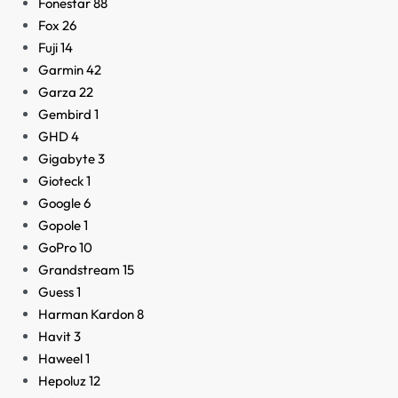
Fonestar
88
Fox
26
Fuji
14
Garmin
42
Garza
22
Gembird
1
GHD
4
Gigabyte
3
Gioteck
1
Google
6
Gopole
1
GoPro
10
Grandstream
15
Guess
1
Harman Kardon
8
Havit
3
Haweel
1
Hepoluz
12