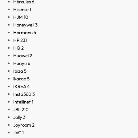
Hércules
6
Hisense
1
HJM
10
Honeywell
3
Hormann
4
HP
231
HQ
2
Huawei
2
Huayu
6
Ibiza
5
ikarao
5
IKREA
4
Insta360
3
Intellinet
1
JBL
210
Jolly
3
Joyroom
2
JVC
1