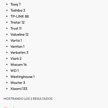
Tooq
7
Toshiba
3
TP-LINK
88
Tristar
12
Trust
11
Valueline
12
Varta
1
Vention
1
Verbatim
3
Viark
2
Wacom
14
WD
1
Westinghouse
1
Woxter
3
Xiaomi
133
MOSTRANDO LOS 2 RESULTADOS