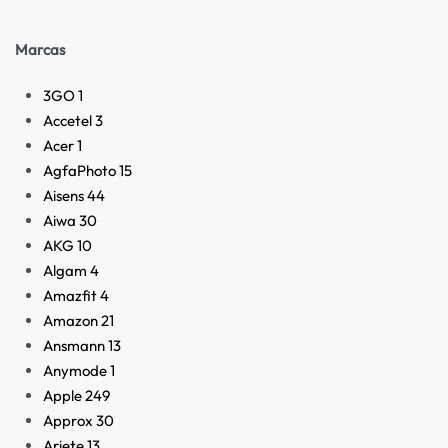
Marcas
3GO
1
Accetel
3
Acer
1
AgfaPhoto
15
Aisens
44
Aiwa
30
AKG
10
Algam
4
Amazfit
4
Amazon
21
Ansmann
13
Anymode
1
Apple
249
Approx
30
Ariete
13