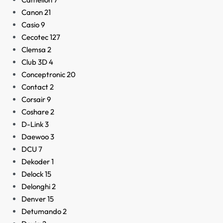
Canon
21
Casio
9
Cecotec
127
Clemsa
2
Club 3D
4
Conceptronic
20
Contact
2
Corsair
9
Coshare
2
D-Link
3
Daewoo
3
DCU
7
Dekoder
1
Delock
15
Delonghi
2
Denver
15
Detumando
2