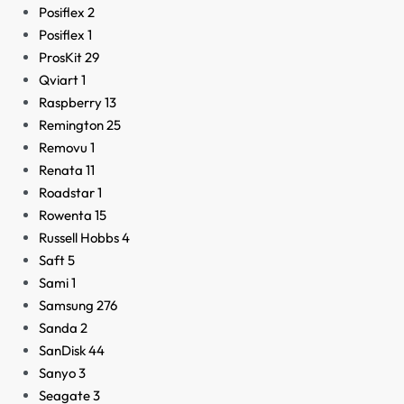
Posiflex
2
Posiflex
1
ProsKit
29
Qviart
1
Raspberry
13
Remington
25
Removu
1
Renata
11
Roadstar
1
Rowenta
15
Russell Hobbs
4
Saft
5
Sami
1
Samsung
276
Sanda
2
SanDisk
44
Sanyo
3
Seagate
3