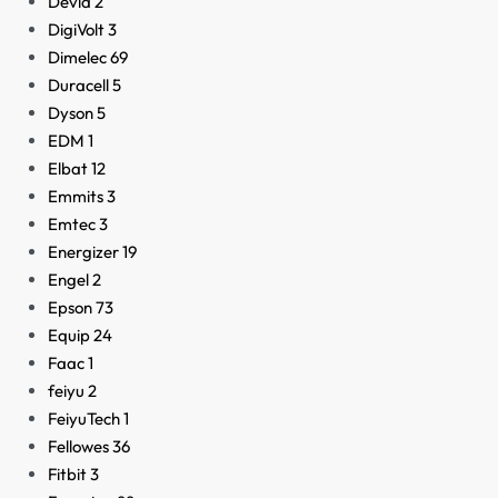
Devia
2
DigiVolt
3
Dimelec
69
Duracell
5
Dyson
5
EDM
1
Elbat
12
Emmits
3
Emtec
3
Energizer
19
Engel
2
Epson
73
Equip
24
Faac
1
feiyu
2
FeiyuTech
1
Fellowes
36
Fitbit
3