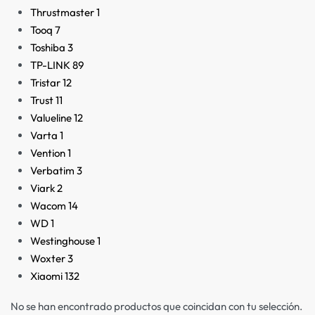
Thrustmaster
1
Tooq
7
Toshiba
3
TP-LINK
89
Tristar
12
Trust
11
Valueline
12
Varta
1
Vention
1
Verbatim
3
Viark
2
Wacom
14
WD
1
Westinghouse
1
Woxter
3
Xiaomi
132
No se han encontrado productos que coincidan con tu selección.