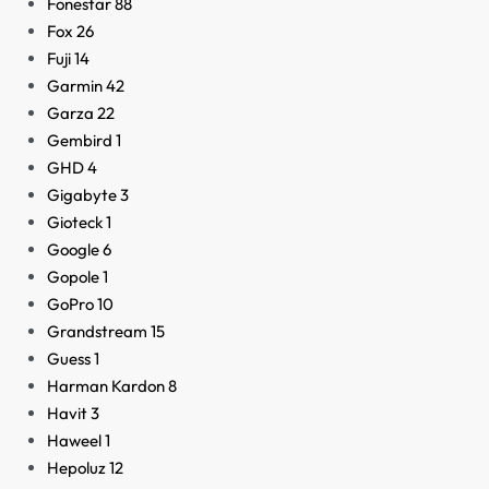
Fonestar
88
Fox
26
Fuji
14
Garmin
42
Garza
22
Gembird
1
GHD
4
Gigabyte
3
Gioteck
1
Google
6
Gopole
1
GoPro
10
Grandstream
15
Guess
1
Harman Kardon
8
Havit
3
Haweel
1
Hepoluz
12