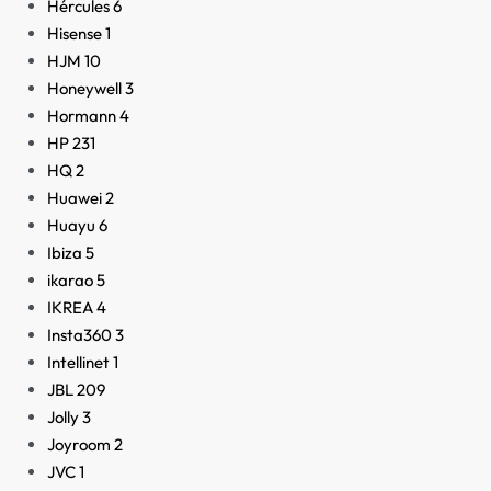
Hércules
6
Hisense
1
HJM
10
Honeywell
3
Hormann
4
HP
231
HQ
2
Huawei
2
Huayu
6
Ibiza
5
ikarao
5
IKREA
4
Insta360
3
Intellinet
1
JBL
209
Jolly
3
Joyroom
2
JVC
1