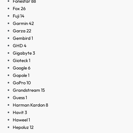
Fonestar
88
Fox
26
Fuji
14
Garmin
42
Garza
22
Gembird
1
GHD
4
Gigabyte
3
Gioteck
1
Google
6
Gopole
1
GoPro
10
Grandstream
15
Guess
1
Harman Kardon
8
Havit
3
Haweel
1
Hepoluz
12