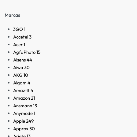
Marcas
3GO
1
Accetel
3
Acer
1
AgfaPhoto
15
Aisens
44
Aiwa
30
AKG
10
Algam
4
Amazfit
4
Amazon
21
Ansmann
13
Anymode
1
Apple
249
Approx
30
Ariete
13