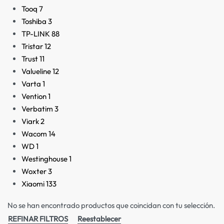
Tooq
7
Toshiba
3
TP-LINK
88
Tristar
12
Trust
11
Valueline
12
Varta
1
Vention
1
Verbatim
3
Viark
2
Wacom
14
WD
1
Westinghouse
1
Woxter
3
Xiaomi
133
No se han encontrado productos que coincidan con tu selección.
REFINAR FILTROS
Reestablecer