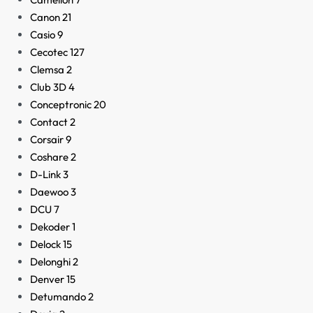
Canon
21
Casio
9
Cecotec
127
Clemsa
2
Club 3D
4
Conceptronic
20
Contact
2
Corsair
9
Coshare
2
D-Link
3
Daewoo
3
DCU
7
Dekoder
1
Delock
15
Delonghi
2
Denver
15
Detumando
2