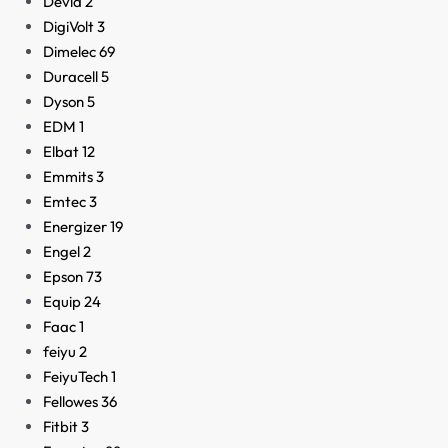
Devia
2
DigiVolt
3
Dimelec
69
Duracell
5
Dyson
5
EDM
1
Elbat
12
Emmits
3
Emtec
3
Energizer
19
Engel
2
Epson
73
Equip
24
Faac
1
feiyu
2
FeiyuTech
1
Fellowes
36
Fitbit
3