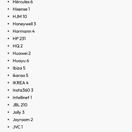
Hércules
6
Hisense
1
HJM
10
Honeywell
3
Hormann
4
HP
231
HQ
2
Huawei
2
Huayu
6
Ibiza
5
ikarao
5
IKREA
4
Insta360
3
Intellinet
1
JBL
210
Jolly
3
Joyroom
2
JVC
1