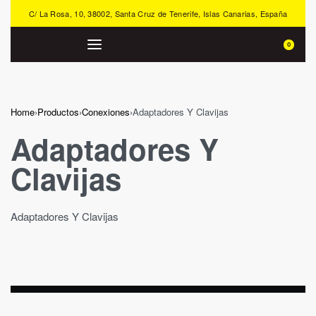
C/ La Rosa, 10, 38002, Santa Cruz de Tenerife, Islas Canarias, España
0
Home
›
Productos
›
Conexiones
›
Adaptadores Y Clavijas
Adaptadores Y
Clavijas
Adaptadores Y Clavijas