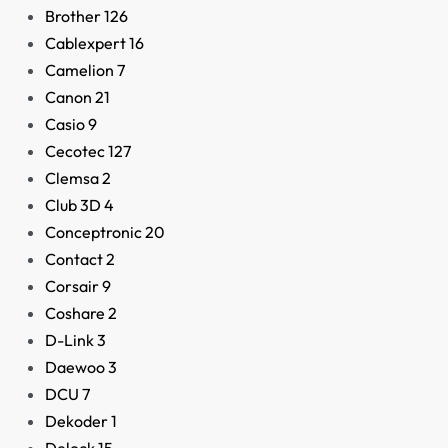
Brother
126
Cablexpert
16
Camelion
7
Canon
21
Casio
9
Cecotec
127
Adaptador DVI-D mac
Clemsa
2
a DVI+HDMI hembra
20cm
Club 3D
4
Conceptronic
20
15,90
€
Contact
2
Corsair
9
Coshare
2
D-Link
3
Daewoo
3
DCU
7
Dekoder
1