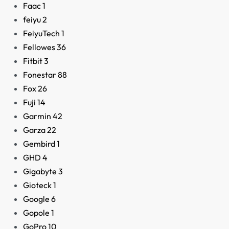
Faac
1
feiyu
2
FeiyuTech
1
Fellowes
36
Fitbit
3
Fonestar
88
Fox
26
Fuji
14
Garmin
42
Garza
22
Adaptador Enchufable
Automático 19.5V
Gembird
1
GHD
4
2,90
€
Gigabyte
3
Gioteck
1
Google
6
Gopole
1
GoPro
10