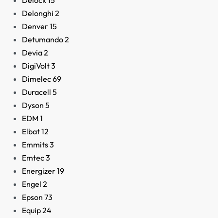
Delock
15
Delonghi
2
Denver
15
Detumando
2
Devia
2
DigiVolt
3
Dimelec
69
Duracell
5
Dyson
5
Adaptador Enchufable
Automático 19.0V
EDM
1
Elbat
12
2,90
€
Emmits
3
Emtec
3
Energizer
19
Engel
2
Epson
73
Equip
24