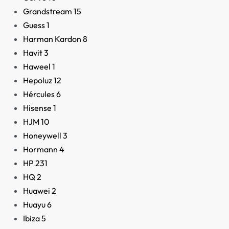
Grandstream
15
Guess
1
Harman Kardon
8
Havit
3
Haweel
1
Hepoluz
12
Hércules
6
Hisense
1
HJM
10
Honeywell
3
Hormann
4
HP
231
HQ
2
Huawei
2
Huayu
6
Ibiza
5