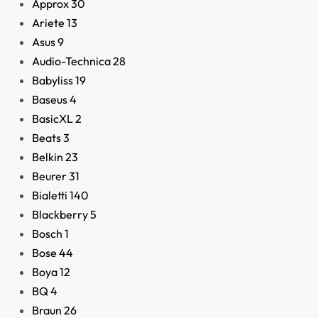
Approx
30
Ariete
13
Asus
9
Audio-Technica
28
Adaptador de VGA a V
Babyliss
19
y DVI-I
Baseus
4
13,80
€
BasicXL
2
Beats
3
Belkin
23
Beurer
31
Bialetti
140
Blackberry
5
Bosch
1
Bose
44
Boya
12
BQ
4
Braun
26