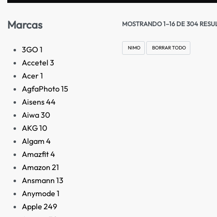
Marcas
MOSTRANDO 1–16 DE 304 RESU
3GO
1
NIMO
BORRAR TODO
Accetel
3
Acer
1
AgfaPhoto
15
Aisens
44
Aiwa
30
AKG
10
Algam
4
Amazfit
4
Amazon
21
Ansmann
13
Anymode
1
Apple
249