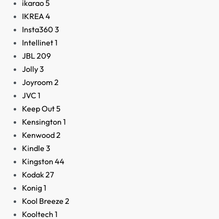
ikarao
5
IKREA
4
Insta360
3
Intellinet
1
JBL
209
Jolly
3
Joyroom
2
JVC
1
Keep Out
5
Kensington
1
Kenwood
2
Kindle
3
Kingston
44
Kodak
27
Konig
1
Kool Breeze
2
Kooltech
1