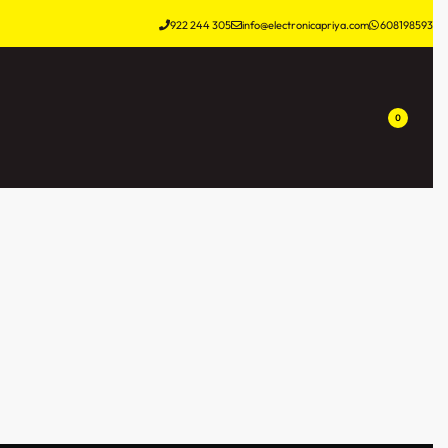
922 244 305
info@electronicapriya.com
608198593
0