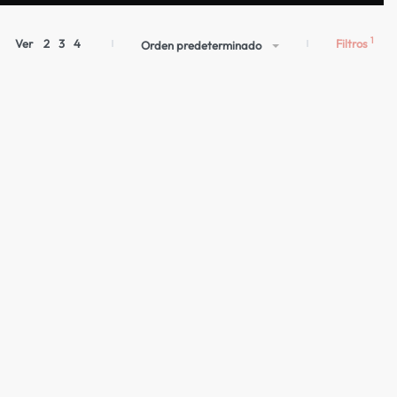
Filtros
Ver
2
3
4
Orden predeterminado