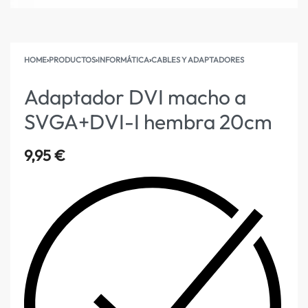
HOME
›
PRODUCTOS
›
INFORMÁTICA
›
CABLES Y ADAPTADORES
Adaptador DVI macho a
SVGA+DVI-I hembra 20cm
9,95
€