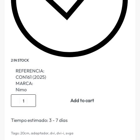
2 IN STOCK
REFERENCIA:
CON161 (2025)
MARCA:
Nimo
Add to cart
Tiempo estimado:
3 - 7 días
Tags:
20cm
,
adaptador
,
dvi
,
dvi-i
,
svga