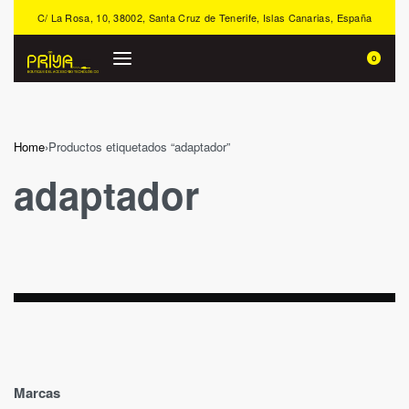
C/ La Rosa, 10, 38002, Santa Cruz de Tenerife, Islas Canarias, España
0
Home
›
Productos etiquetados “adaptador”
adaptador
Marcas