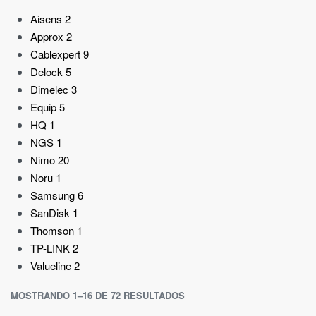
Aisens
2
Approx
2
Cablexpert
9
Delock
5
Dimelec
3
Equip
5
HQ
1
NGS
1
Nimo
20
Noru
1
Samsung
6
SanDisk
1
Thomson
1
TP-LINK
2
Valueline
2
MOSTRANDO 1–16 DE 72 RESULTADOS