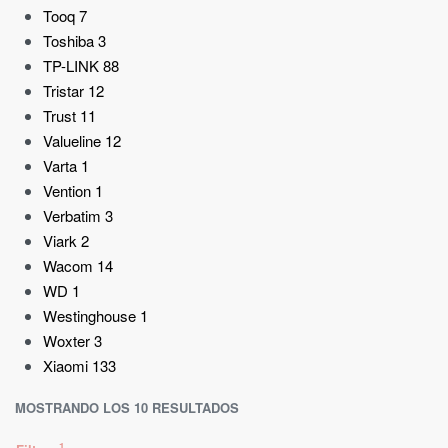
Tooq
7
Toshiba
3
TP-LINK
88
Tristar
12
Trust
11
Valueline
12
Varta
1
Vention
1
Verbatim
3
Viark
2
Wacom
14
WD
1
Westinghouse
1
Woxter
3
Xiaomi
133
MOSTRANDO LOS 10 RESULTADOS