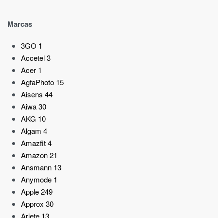
Marcas
3GO
1
Accetel
3
Acer
1
AgfaPhoto
15
Aisens
44
Aiwa
30
AKG
10
Algam
4
Amazfit
4
Amazon
21
Ansmann
13
Anymode
1
Apple
249
Approx
30
Ariete
13