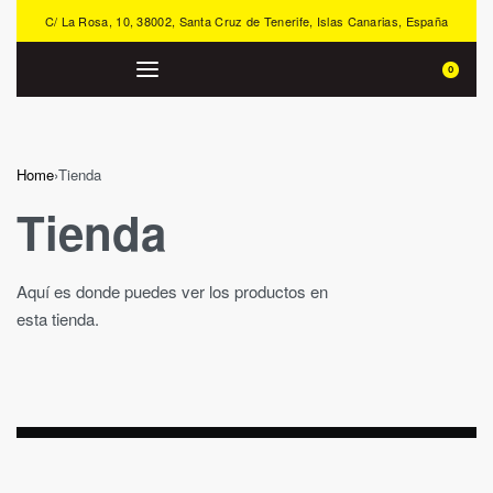
C/ La Rosa, 10, 38002, Santa Cruz de Tenerife, Islas Canarias, España
0
Home
›
Tienda
Tienda
Aquí es donde puedes ver los productos en
esta tienda.