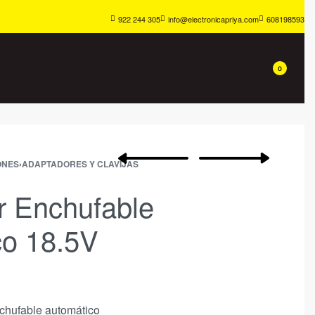
922 244 305
info@electronicapriya.com
608198593
0
ONES
›
ADAPTADORES Y CLAVIJAS
r Enchufable
co 18.5V
chufable automático