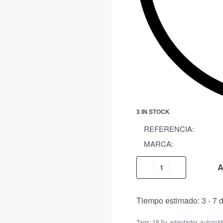
3 IN STOCK
REFERENCIA:
MARCA:
A
Tiempo estimado:
3 - 7 
Tags:
18.5v
,
adaptador
,
automát