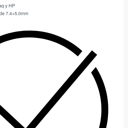
aq y HP
n de 7.4×5.0mm