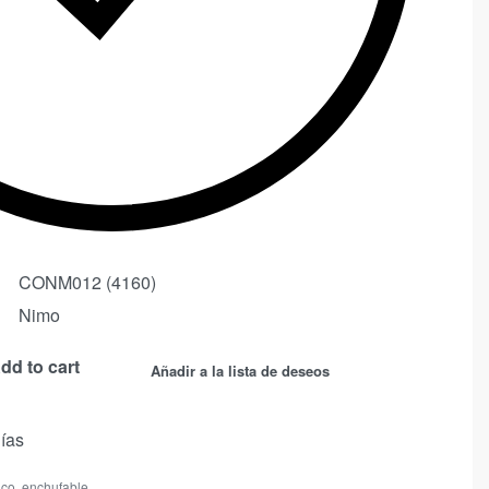
CONM012 (4160)
Nimo
dd to cart
Añadir a la lista de deseos
días
ico
,
enchufable