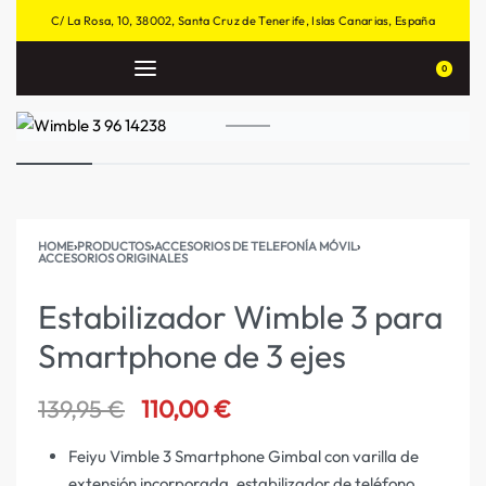
C/ La Rosa, 10, 38002, Santa Cruz de Tenerife, Islas Canarias, España
0
HOME
›
PRODUCTOS
›
ACCESORIOS DE TELEFONÍA MÓVIL
›
ACCESORIOS ORIGINALES
Estabilizador Wimble 3 para
Smartphone de 3 ejes
139,95
€
110,00
€
Feiyu Vimble 3 Smartphone Gimbal con varilla de
extensión incorporada, estabilizador de teléfono