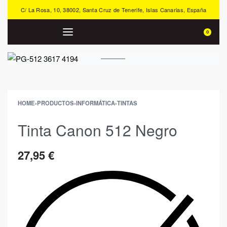
C/ La Rosa, 10, 38002, Santa Cruz de Tenerife, Islas Canarias, España
0
HOME
›
PRODUCTOS
›
INFORMÁTICA
›
TINTAS
Tinta Canon 512 Negro
27,95
€