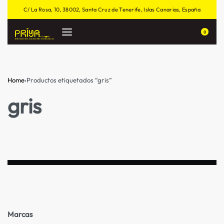
C/ La Rosa, 10, 38002, Santa Cruz de Tenerife, Islas Canarias, España
0
Home
›
Productos etiquetados “gris”
gris
Marcas