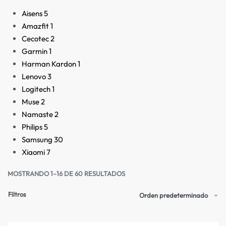
Aisens
5
Amazfit
1
Cecotec
2
Garmin
1
Harman Kardon
1
Lenovo
3
Logitech
1
Muse
2
Namaste
2
Philips
5
Samsung
30
Xiaomi
7
MOSTRANDO 1–16 DE 60 RESULTADOS
Filtros
Orden predeterminado