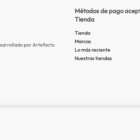
Métodos de pago acep
Tienda
Tienda
Marcas
sarrollado por Artefacto
Lo más reciente​
Nuestras tiendas​
do AWG24 de
82,80
€
3 IN STOCK