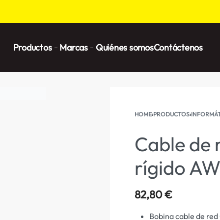
Productos
Marcas
Quiénes somos
Contáctenos
HOME
›
PRODUCTOS
›
INFORMÁT
Cable de 
rígido A
82,80
€
Bobina cable de red