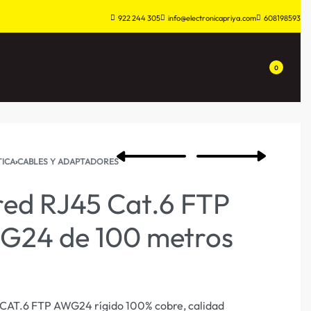
922 244 305
info@electronicapriya.com
608198593
0
ICA
›
CABLES Y ADAPTADORES
red RJ45 Cat.6 FTP
WG24 de 100 metros
 CAT.6 FTP AWG24 rígido 100% cobre, calidad