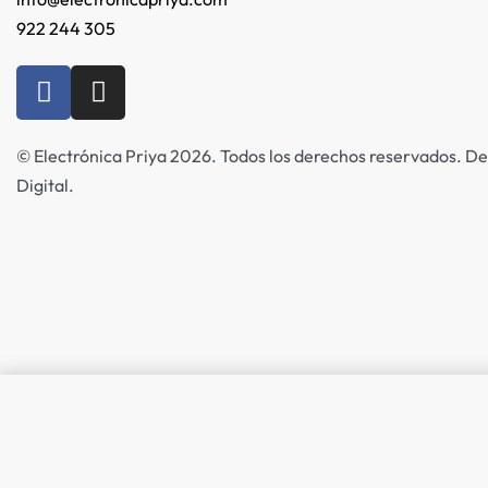
922 244 305
© Electrónica Priya 2026. Todos los derechos reservados. De
Digital.
Cable de red RJ45 Cat.6 FTP rígi
100 metros