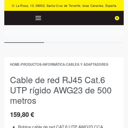
C/ La Rosa, 10, 38002, Santa Cruz de Tenerife, Islas Canarias, España
0
HOME
›
PRODUCTOS
›
INFORMÁTICA
›
CABLES Y ADAPTADORES
Cable de red RJ45 Cat.6
UTP rígido AWG23 de 500
metros
159,80
€
Bobina cable de red CAT.6 UTP AWG23 CCA