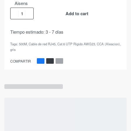
Aisens
Add to cart
Tiempo estimado:
3 - 7 días
Tags:
500M
,
Cable de red RJ45
,
Cat.6 UTP Rigido AWG23
,
CCA (Aleacion)
,
gris
COMPARTIR