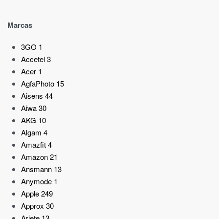
Marcas
3GO
1
Accetel
3
Acer
1
AgfaPhoto
15
Aisens
44
Aiwa
30
AKG
10
Algam
4
Amazfit
4
Amazon
21
Ansmann
13
Anymode
1
Apple
249
Approx
30
Ariete
13