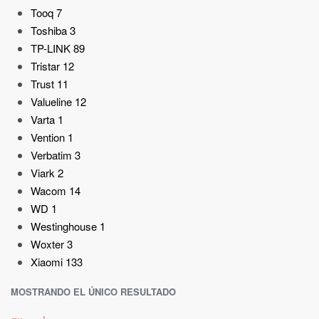
Tooq
7
Toshiba
3
TP-LINK
89
Tristar
12
Trust
11
Valueline
12
Varta
1
Vention
1
Verbatim
3
Viark
2
Wacom
14
WD
1
Westinghouse
1
Woxter
3
Xiaomi
133
MOSTRANDO EL ÚNICO RESULTADO