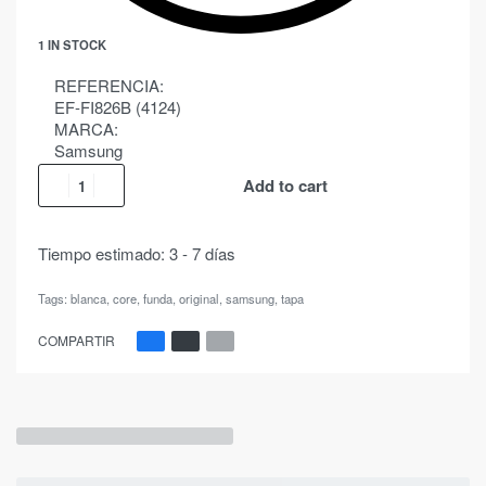
1 IN STOCK
REFERENCIA:
EF-FI826B (4124)
MARCA:
Samsung
Add to cart
Tiempo estimado:
3 - 7 días
Tags:
blanca
,
core
,
funda
,
original
,
samsung
,
tapa
COMPARTIR