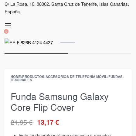
C/ La Rosa, 10, 38002, Santa Cruz de Tenerife, Islas Canarias,
España
0
HOME
›
PRODUCTOS
›
ACCESORIOS DE TELEFONÍA MÓVIL
›
FUNDAS
›
ORIGINALES
Funda Samsung Galaxy
Core Flip Cover
21,95
€
13,17
€
Esta funda protegerá con elegancia y robustez