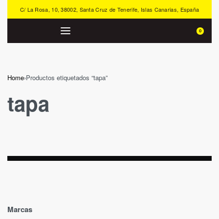
C/ La Rosa, 10, 38002, Santa Cruz de Tenerife, Islas Canarias, España
0
Home
›
Productos etiquetados “tapa”
tapa
Marcas