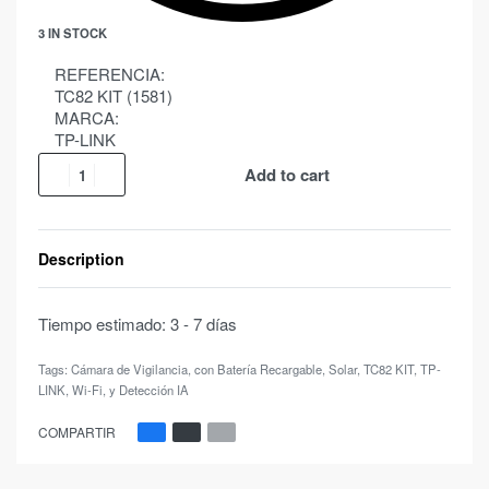
3 IN STOCK
REFERENCIA:
TC82 KIT (1581)
MARCA:
TP-LINK
Add to cart
Description
Tiempo estimado:
3 - 7 días
Tags:
Cámara de Vigilancia
,
con Batería Recargable
,
Solar
,
TC82 KIT
,
TP-
LINK
,
Wi-Fi
,
y Detección IA
COMPARTIR