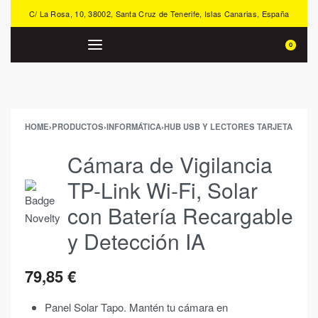
C/ La Rosa, 10, 38002, Santa Cruz de Tenerife, Islas Canarias, España
0
HOME
›
PRODUCTOS
›
INFORMÁTICA
›
HUB USB Y LECTORES TARJETA
Cámara de Vigilancia
TP-Link Wi-Fi, Solar
con Batería Recargable
y Detección IA
79,85
€
Panel Solar Tapo. Mantén tu cámara en