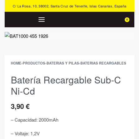
C/ La Rosa, 10, 38002, Santa Cruz de Tenerife, Islas Canarias, España
0
HOME
›
PRODUCTOS
›
BATERIAS Y PILAS
›
BATERIAS RECARGABLES
Batería Recargable Sub-C
Ni-Cd
3,90
€
– Capacidad: 2000mAh
– Voltaje: 1,2V