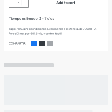
Add to cart
Tiempo estimado:
3 - 7 días
Tags:
7150
,
aire acondicionado
,
con mando a distancia
,
de 7000 BTU
,
ForceClima
,
portátil
,
Style
,
y control táctil
COMPARTIR