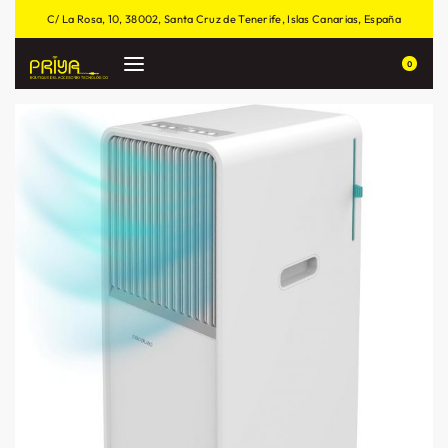
C/ La Rosa, 10, 38002, Santa Cruz de Tenerife, Islas Canarias, España
0