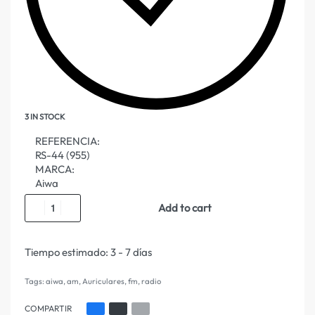
3 IN STOCK
REFERENCIA:
RS-44 (955)
MARCA:
Aiwa
Add to cart
Tiempo estimado:
3 - 7 días
Tags:
aiwa
,
am
,
Auriculares
,
fm
,
radio
COMPARTIR