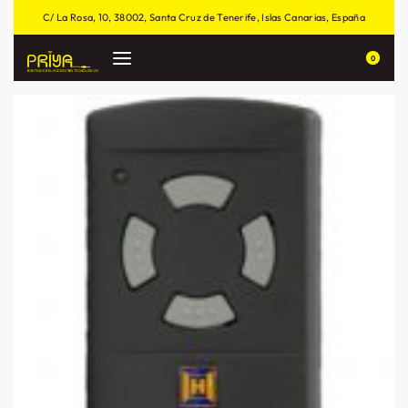
C/ La Rosa, 10, 38002, Santa Cruz de Tenerife, Islas Canarias, España
0