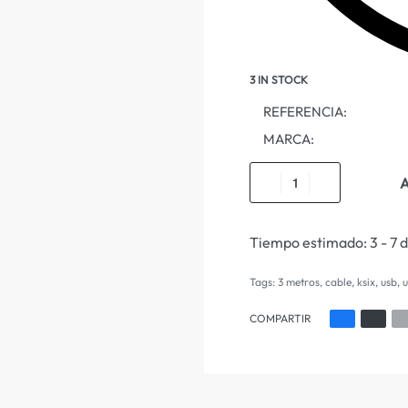
3 IN STOCK
REFERENCIA:
MARCA:
A
Tiempo estimado:
3 - 7 
Tags:
3 metros
,
cable
,
ksix
,
usb
,
u
COMPARTIR