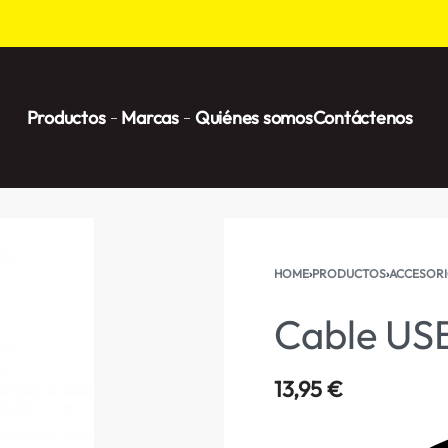
Productos
Marcas
Quiénes somos
Contáctenos
HOME
›
PRODUCTOS
›
ACCESORI
Cable US
13,95
€