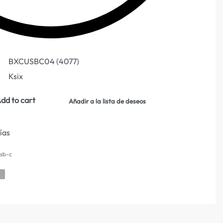
BXCUSBC04 (4077)
Ksix
dd to cart
Añadir a la lista de deseos
días
sb-c