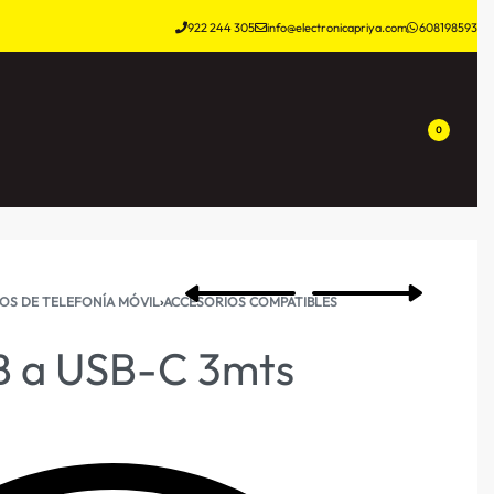
922 244 305
info@electronicapriya.com
608198593
0
OS DE TELEFONÍA MÓVIL
›
ACCESORIOS COMPATIBLES
B a USB-C 3mts