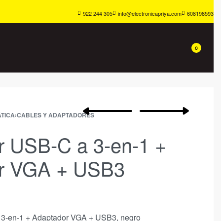
922 244 305
info@electronicapriya.com
608198593
0
TICA
›
CABLES Y ADAPTADORES
r USB-C a 3-en-1 +
r VGA + USB3
3-en-1 + Adaptador VGA + USB3, negro