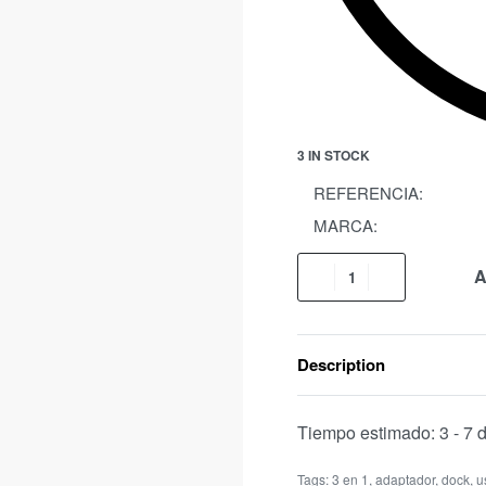
3 IN STOCK
REFERENCIA:
MARCA:
A
Description
Tiempo estimado:
3 - 7 
Tags:
3 en 1
,
adaptador
,
dock
,
u