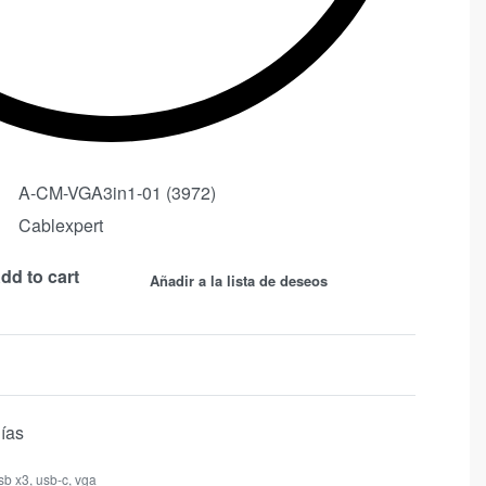
A-CM-VGA3in1-01 (3972)
Cablexpert
dd to cart
Añadir a la lista de deseos
días
sb x3
,
usb-c
,
vga