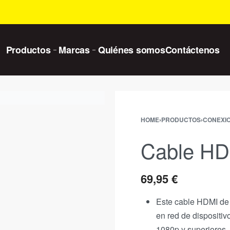
Productos
Marcas
Quiénes somos
Contáctenos
HOME
›
PRODUCTOS
›
CONEXI
Cable HD
69,95
€
Este cable HDMI de 
en red de dispositiv
1080p y superiores,