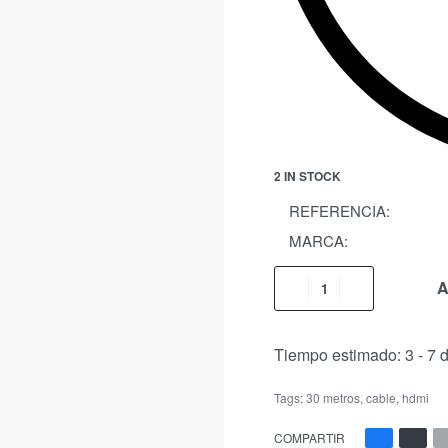
2 IN STOCK
REFERENCIA:
MARCA:
A
Tiempo estimado:
3 - 7 
Tags:
30 metros
,
cable
,
hdmi
COMPARTIR