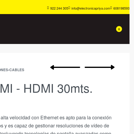
922 244 305
info@electronicapriya.com
608198593
0
ONES
›
CABLES
MI - HDMI 30mts.
alta velocidad con Ethernet es apto para la conexión
os y es capaz de gestionar resoluciones de vídeo de
 incluyendo tecnologías de pantalla avanzadas como