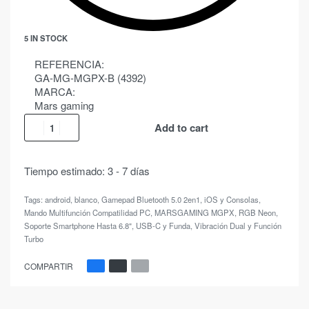
5 IN STOCK
REFERENCIA:
GA-MG-MGPX-B (4392)
MARCA:
Mars gaming
Add to cart
Tiempo estimado:
3 - 7 días
Tags:
android
,
blanco
,
Gamepad Bluetooth 5.0 2en1
,
iOS y Consolas
,
Mando Multifunción Compatilidad PC
,
MARSGAMING MGPX
,
RGB Neon
,
Soporte Smartphone Hasta 6.8"
,
USB-C y Funda
,
Vibración Dual y Función
Turbo
COMPARTIR