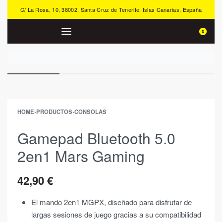
C/ La Rosa, 10, 38002, Santa Cruz de Tenerife, Islas Canarias, España
0
HOME
›
PRODUCTOS
›
CONSOLAS
Gamepad Bluetooth 5.0
2en1 Mars Gaming
42,90
€
El mando 2en1 MGPX, diseñado para disfrutar de
largas sesiones de juego gracias a su compatibilidad