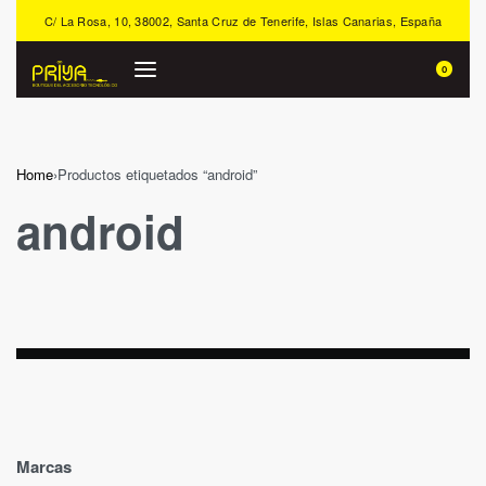
C/ La Rosa, 10, 38002, Santa Cruz de Tenerife, Islas Canarias, España
0
Home
›
Productos etiquetados “android”
android
Marcas