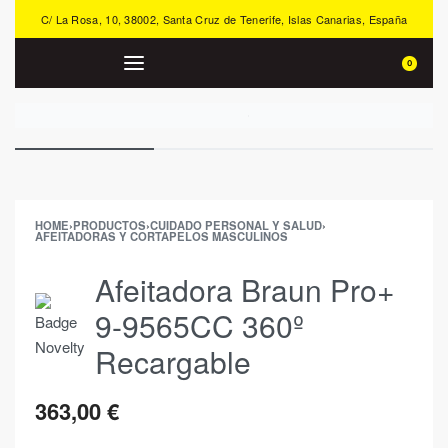
C/ La Rosa, 10, 38002, Santa Cruz de Tenerife, Islas Canarias, España
0
HOME
›
PRODUCTOS
›
CUIDADO PERSONAL Y SALUD
›
AFEITADORAS Y CORTAPELOS MASCULINOS
Afeitadora Braun Pro+
9-9565CC 360º
Recargable
363,00
€