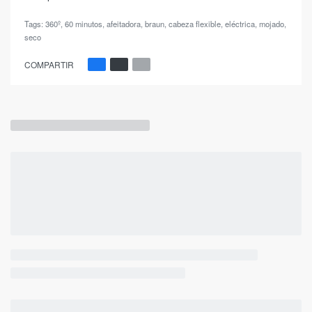
Tags:
360º
,
60 minutos
,
afeitadora
,
braun
,
cabeza flexible
,
eléctrica
,
mojado
,
seco
COMPARTIR