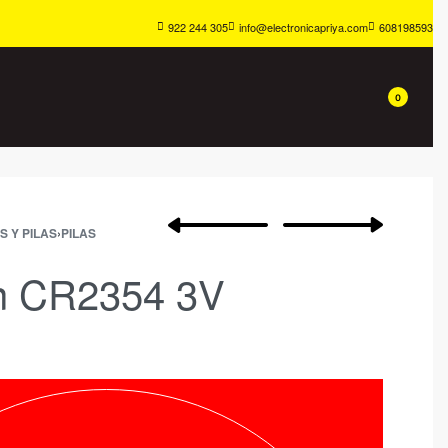
922 244 305
info@electronicapriya.com
608198593
0
S Y PILAS
›
PILAS
ón CR2354 3V