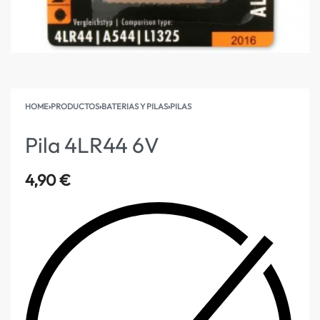
HOME
›
PRODUCTOS
›
BATERIAS Y PILAS
›
PILAS
Pila 4LR44 6V
4,90
€