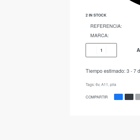
2 IN STOCK
REFERENCIA:
MARCA:
A
Tiempo estimado:
3 - 7 
Tags:
6v
,
A11
,
pila
COMPARTIR