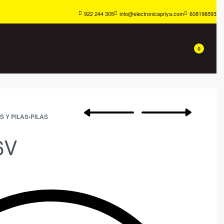
922 244 305
info@electronicapriya.com
608198593
0
S Y PILAS
›
PILAS
6V