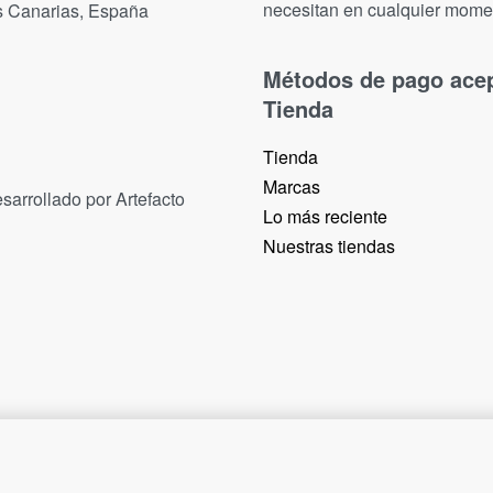
necesitan en cualquier mome
as Canarias, España
Métodos de pago ace
Tienda
Tienda
Marcas
sarrollado por Artefacto
Lo más reciente​
Nuestras tiendas​
4,50
€
2 IN STOCK