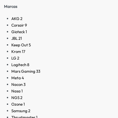
Marcas
AKG
2
Corsair
9
Gioteck
1
JBL
21
Keep Out
5
Krom
17
LG
2
Logitech
8
Mars Gaming
33
Meta
4
Nacon
3
Nasa
1
NGS
2
Ozone
1
Samsung
2
Thrustmaster
1