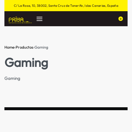
C/ La Rosa, 10, 38002, Santa Cruz de Tenerife, Islas Canarias, España
0
Home
›
Productos
›
Gaming
Gaming
Gaming