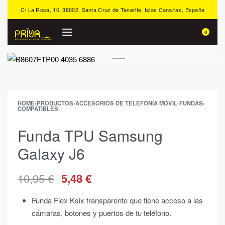
C/ La Rosa, 10, 38002, Santa Cruz de Tenerife, Islas Canarias, España
0
HOME
›
PRODUCTOS
›
ACCESORIOS DE TELEFONÍA MÓVIL
›
FUNDAS
›
COMPATIBLES
Funda TPU Samsung
Galaxy J6
10,95
€
5,48
€
Funda Flex Ksix transparente que tiene acceso a las
cámaras, botones y puertos de tu teléfono.